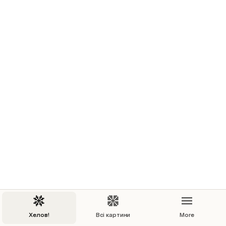
Тисячолітня фреска
110 × 80 см
Ґрунтоване полотно, акрил, текстурна паста, 
папір

Ціна:  $1600
Хочу придбати
Хелов!
Всі картини
More